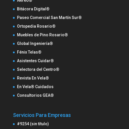
Nereo®
Bitácora Digital®
Paseo Comercial San Martín Sur®
Ortopedia Rosario®
Muebles de Pino Rosario®
Global Ingeniería®
Fénix Telas®
Asistentes Cuidar®
Selectora del Centro®
Revista En Vela®
En Vela® Cuidados
Consultorios GEA®
Servicios Para Empresas
#9254 (sin título)