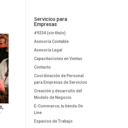
tión de Calidad
RSE
¿Cómo Asociarme?
Contacto
Servicios para
Empresas
#9254 (sin título)
Asesoría Contable
Asesoría Legal
Capacitaciones en Ventas
Contacto
Coordinación de Personal
para Empresas de Servicios
Creación y desarrollo del
Modelo de Negocio
s,
E-Commerce, tu tienda On
y
Line
Espacios de Trabajo