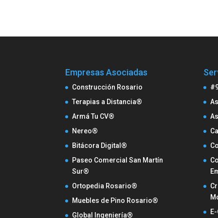
Empresas Asociadas
Ser
Construcción Rosario
#9
Terapias a Distancia®
As
Armá Tu CV®
As
Nereo®
Ca
Bitácora Digital®
Co
Paseo Comercial San Martín
Co
Sur®
Em
Ortopedia Rosario®
Cr
Mo
Muebles de Pino Rosario®
E-
Global Ingeniería®