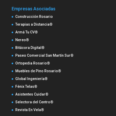
Empresas Asociadas
Construcción Rosario
Terapias a Distancia®
Armá Tu CV®
Nereo®
Bitácora Digital®
Paseo Comercial San Martín Sur®
Ortopedia Rosario®
Muebles de Pino Rosario®
Global Ingeniería®
Fénix Telas®
Asistentes Cuidar®
Selectora del Centro®
Revista En Vela®